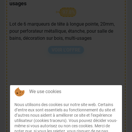
usages
97.8%
Lot de 6 marqueurs de tête à longue pointe, 20mm,
pour perforateur métallique, étanche, pour salle de
bains, décoration sur bois, multi-usages
VOIR L'OFFRE
We use cookies
Nous utilisons des cookies sur notre site web. Certains
d’entre eux sont essentiels au fonctionnement du site et
d’autres nous aident à améliorer ce site et l’expérience
utilisateur (cookies traceurs). Vous pouvez décider vous-
même si vous autorisez ou non ces cookies. Merci de
EUR 7.23
noter que, si vous les rejetez, vous risquez de ne pas