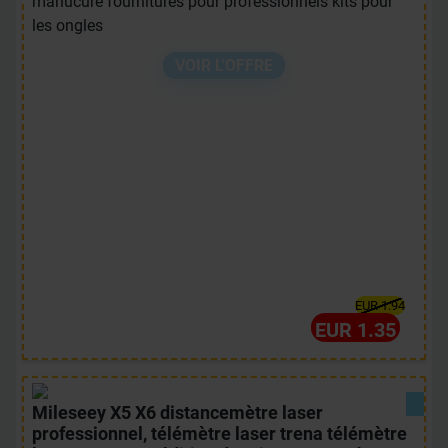
manucure fournitures pour professionnels kits pour
les ongles
VOIR L'OFFRE
EUR 1.94
EUR 1.35
Mileseey X5 X6 distancemètre laser
professionnel, télémètre laser trena télémètre