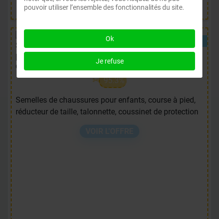
EUR 4.49
pouvoir utiliser l’ensemble des fonctionnalités du site.
Ok
Semelles de chaussures pour enfants, course à
pied, réducteur de taille, talonnette, coussinet
Je refuse
de protection
95.3%
Semelles de chaussures pour enfants, course à pied,
réducteur de taille, talonnette, coussinet de protection
VOIR L'OFFRE